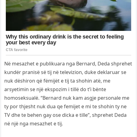
Në mesazhet e publikuara nga Bernard, Deda shprehet
kundër pranisë së tij në televizion, duke deklaruar se
nuk dëshiron që fëmijët e tij ta shohin atë, me
arsyetimin se një ekspozim i tillë do t’i bënte
homoseksualë. “Bernard nuk kam asgje personale me
ty por thjesht nuk dua qe femijet e mi te shohin ty ne
TV dhe te behen gay ose dicka e tille”, shprehet Deda
në një nga mesazhet e tij.