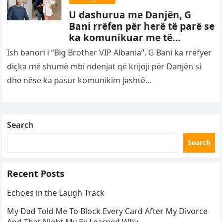
U dashurua me Danjën, G
Bani rrëfen për herë të parë se
ka komunikuar me të
dashurinë e banores dhe kanë
Ish banori i “Big Brother VIP Albania”, G Bani ka rrëfyer
vendosur që të…
diçka më shumë mbi ndenjat që krijoji për Danjën si
dhe nëse ka pasur komunikim jashtë…
Search
Search
Recent Posts
Echoes in the Laugh Track
My Dad Told Me To Block Every Card After My Divorce