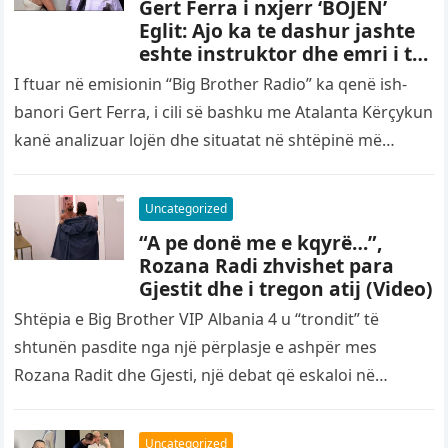
Gert Ferra i nxjerr ‘BOJEN’
Eglit: Ajo ka te dashur jashte
eshte instruktor dhe emri i tij
eshte…
I ftuar në emisionin “Big Brother Radio” ka qenë ish-
banori Gert Ferra, i cili së bashku me Atalanta Kërçykun
kanë analizuar lojën dhe situatat në shtëpinë më…
Uncategorized
“A pe donë me e kqyrë…”,
Rozana Radi zhvishet para
Gjestit dhe i tregon atij (Video)
Shtëpia e Big Brother VIP Albania 4 u “trondit” të
shtunën pasdite nga një përplasje e ashpër mes
Rozana Radit dhe Gjesti, një debat që eskaloi në…
Uncategorized