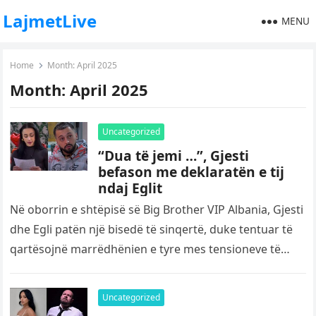
LajmetLive
MENU
Home
Month:
April 2025
Month:
April 2025
Uncategorized
“Dua të jemi …”, Gjesti
befason me deklaratën e tij
ndaj Eglit
Në oborrin e shtëpisë së Big Brother VIP Albania, Gjesti
dhe Egli patën një bisedë të sinqertë, duke tentuar të
qartësojnë marrëdhënien e tyre mes tensioneve të…
Uncategorized