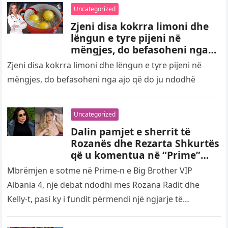
Uncategorized
Zjeni disa kokrra limoni dhe
lëngun e tyre pijeni në
mëngjes, do befasoheni nga
ajo që do ju ndodhë
Zjeni disa kokrra limoni dhe lëngun e tyre pijeni në
mëngjes, do befasoheni nga ajo që do ju ndodhë
Uncategorized
Dalin pamjet e sherrit të
Rozanës dhe Rezarta Shkurtës
që u komentua në “Prime”
(Video)
Mbrëmjen e sotme në Prime-n e Big Brother VIP
Albania 4, një debat ndodhi mes Rozana Radit dhe
Kelly-t, pasi ky i fundit përmendi një ngjarje të…