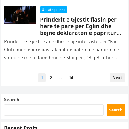
Uncategorized
Prinderit e Gjestit flasin per
here te pare per Eglin dhe
bejne deklaraten e papritur
per familjen e saje: I
Prindërit e Gjestit kanë dhënë një intervistë për “Fan
kerkojme…
Club” menjëherë pas takimit që patën me banorin në
shtëpinë më të famshme në Shqipëri, “Big Brother
VIP…
Posts
1
2
…
14
Next
pagination
Search
Search
Recent Posts