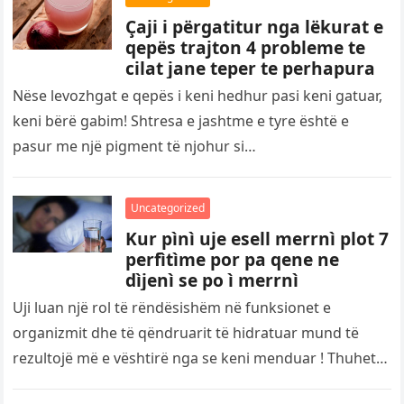
Çaji i përgatitur nga lëkurat e
qepës trajton 4 probleme te
cilat jane teper te perhapura
Nëse levozhgat e qepës i keni hedhur pasi keni gatuar,
keni bërë gabim! Shtresa e jashtme e tyre është e
pasur me një pigment të njohur si…
Uncategorized
Kur pìnì uje esell merrnì plot 7
perfìtìme por pa qene ne
dìjenì se po ì merrnì
Uji luan një rol të rëndësishëm në funksionet e
organizmit dhe të qëndruarit të hidratuar mund të
rezultojë më e vështirë nga se keni menduar ! Thuhet…