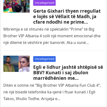
Uncategorized
Gerta Gixhari thyen rregullat
e lojës së Vëllait të Madh, ja
cfare ndodhi ne prime…
Mbrëmja e së shtunës në spektaklin “Prime” të Big
Brother VIP Albania 4 solli një moment emocional dhe
një dilemë të vështirë për banorët. Ata u vunë…
Uncategorized
Egli e lidhur jashtë shtëpisë së
BBV? Kunati i saj zbulon
marrëdhënien me
instruktorin e palestrës: Ata
Ditën e sotme në ’’Big Brother VIP Albania Fun Club 4”,
kane…
në një bisedë telefonike ka qenë i ftuar kunati i Egli
Takos, Xhulio Todhe. Arsyeja e…