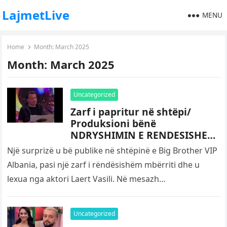
LajmetLive
MENU
Home
Month:
March 2025
Month:
March 2025
Uncategorized
Zarf i papritur në shtëpi/
Produksioni bënë
NDRYSHIMIN E RENDESISHEM
në lidhje me finalen e madhe
Një surprizë u bë publike në shtëpinë e Big Brother VIP
të Big Brother Vip 4
Albania, pasi një zarf i rëndësishëm mbërriti dhe u
lexua nga aktori Laert Vasili. Në mesazh…
Uncategorized