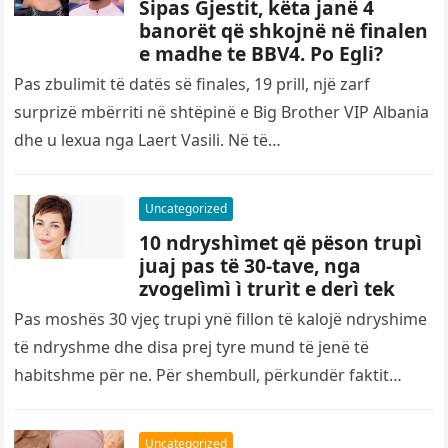
Sipas Gjestit, këta janë 4
banorët që shkojnë në finalen
e madhe te BBV4. Po Egli?
Pas zbulimit të datës së finales, 19 prill, një zarf
surprizë mbërriti në shtëpinë e Big Brother VIP Albania
dhe u lexua nga Laert Vasili. Në të…
Uncategorized
10 ndryshìmet që pëson trupì
juaj pas të 30-tave, nga
zvogelìmì ì trurìt e derì tek
Pas moshës 30 vjeç trupi ynë fillon të kalojë ndryshime
të ndryshme dhe disa prej tyre mund të jenë të
habitshme për ne. Për shembull, përkundër faktit…
Uncategorized