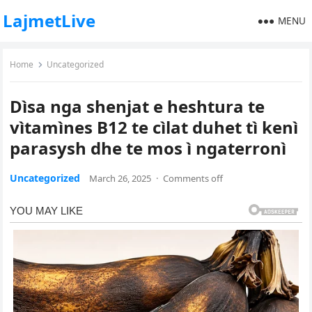
LajmetLive
MENU
Home
Uncategorized
Dìsa nga shenjat e heshtura te
vìtamìnes B12 te cìlat duhet tì kenì
parasysh dhe te mos ì ngaterronì
Uncategorized
March 26, 2025
·
Comments off