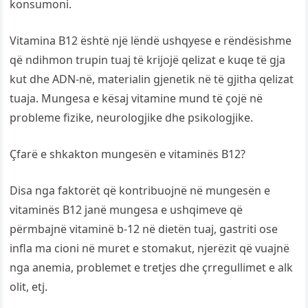
konsumoni.
Vitamina B12 është një lëndë ushqyese e rëndësishme
që ndihmon trupin tuaj të krijojë qelizat e kuqe të gja
kut dhe ADN-në, materialin gjenetik në të gjitha qelizat
tuaja. Mungesa e kësaj vitamine mund të çojë në
probleme fizike, neurologjike dhe psikologjike.
Çfarë e shkakton mungesën e vitaminës B12?
Disa nga faktorët që kontribuojnë në mungesën e
vitaminës B12 janë mungesa e ushqimeve që
përmbajnë vitaminë b-12 në dietën tuaj, gastriti ose
infla ma cioni në muret e stomakut, njerëzit që vuajnë
nga anemia, problemet e tretjes dhe çrregullimet e alk
olit, etj.