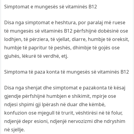
Simptomat e mungesës së vitaminës B12
Disa nga simptomat e heshtura, por paralaj më ruese
të mungesës së vitaminës B12 përfshijnë dobësinë ose
lodhjen, të përziera, të vjellat, diarre, humbje të oreksit,
humbje të papritur të peshës, dhimbje të gojës ose
gjuhës, lëkurë të verdhë, etj.
Simptoma të paza konta të mungesës së vitaminës B12
Disa nga shenjat dhe simptomat e pazakonta të kësaj
gjendje përfshijnë humbjen e shikimit, mpirje ose
ndjesi shpimi gji lpërash në duar dhe këmbë,
konfuzion ose mjegull të trurit, vështirësi në të folur,
ndjenjë depr esioni, ndjenjë nervozizmi dhe ndryshim
në sjellje.