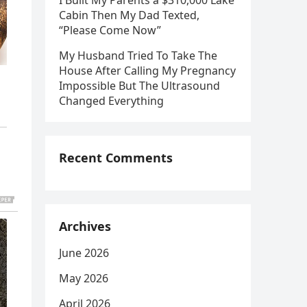
I Built My Parents a $310,000 Lake
Cabin Then My Dad Texted,
“Please Come Now”
My Husband Tried To Take The
House After Calling My Pregnancy
Impossible But The Ultrasound
Changed Everything
Recent Comments
Archives
June 2026
May 2026
April 2026