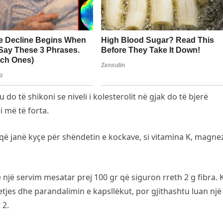
o të shikoni se niveli i kolesterolit në gjak do të bjerë
i më të forta.
ë janë kyçe për shëndetin e kockave, si vitamina K, magne
e një servim mesatar prej 100 gr që siguron rreth 2 g fibra. 
tjes dhe parandalimin e kapsllëkut, por gjithashtu luan një 
 2.