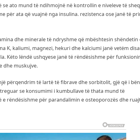
të se ato mund të ndihmojnë në kontrollin e niveleve të sheq
e për ata që vuajnë nga insulina. rezistenca ose janë të pri
itamina dhe minerale të ndryshme që mbështesin shëndetin 
na K, kaliumi, magnezi, hekuri dhe kalciumi janë vetëm disa
a. Këto lëndë ushqyese janë të rëndësishme për funksioni
ve dhe muskujve.
ë përqendrim të lartë të fibrave dhe sorbitolit, gjë që i bën
në treguar se konsumimi i kumbullave të thata mund të
të e rëndësishme për parandalimin e osteoporozës dhe ruaj