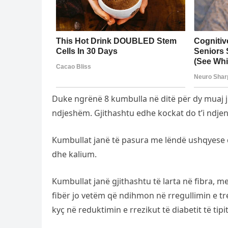
Duke ngrënë 8 kumbulla në ditë për dy muaj ju d
ndjeshëm. Gjithashtu edhe kockat do t’i ndjen
Kumbullat janë të pasura me lëndë ushqyese q
dhe kalium.
Kumbullat janë gjithashtu të larta në fibra, m
fibër jo vetëm që ndihmon në rregullimin e tre
kyç në reduktimin e rrezikut të diabetit të tipit