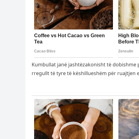
Kumbullat janë jashtëzakonisht të dobishme p
rregullt të tyre të këshillueshëm për ruajtjen