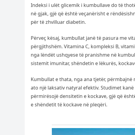
Indeksi i ulët glicemik i kumbullave do të tho
në gjak, gjë që është veçanërisht e rëndësishm
për të zhvilluar diabetin.
Përveç kësaj, kumbullat janë të pasura me v
përgjithshëm. Vitamina C, kompleksi B, vitami
nga lëndët ushqyese të pranishme në kumbull
sistemit imunitar, shëndetin e lëkurës, kocka
Kumbullat e thata, nga ana tjetër, përmbajnë nj
ato një laksativ natyral efektiv. Studimet ka
përmirësojë densitetin e kockave, gjë që ësh
e shëndetit të kockave në pleqëri.