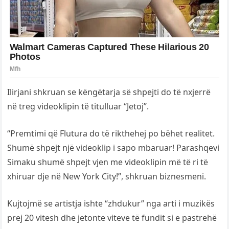
Ilirjani shkruan se këngëtarja së shpejti do të nxjerrë
në treg videoklipin të titulluar “Jetoj”.
“Premtimi që Flutura do të rikthehej po bëhet realitet.
Shumë shpejt një videoklip i sapo mbaruar! Parashqevi
Simaku shumë shpejt vjen me videoklipin më të ri të
xhiruar dje në New York City!”, shkruan biznesmeni.
Kujtojmë se artistja ishte “zhdukur” nga arti i muzikës
prej 20 vitesh dhe jetonte viteve të fundit si e pastrehë