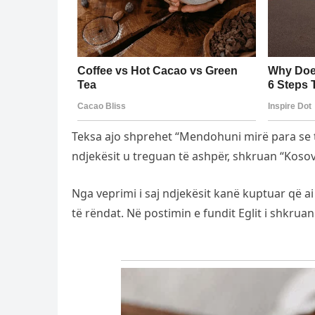
Teksa ajo shprehet “Mendohuni mirë para se të
ndjekësit u treguan të ashpër, shkruan “Kosov
Nga veprimi i saj ndjekësit kanë kuptuar që a
të rëndat. Në postimin e fundit Eglit i shkr