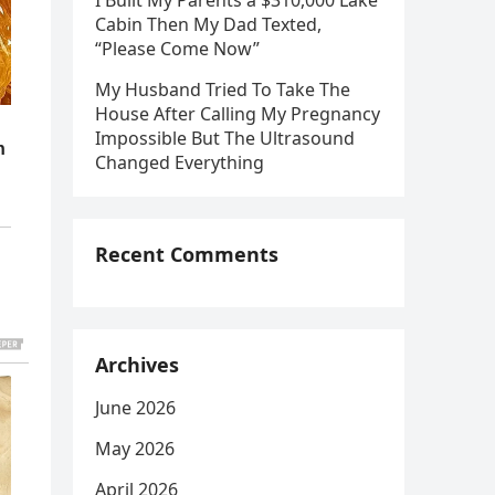
I Built My Parents a $310,000 Lake
Cabin Then My Dad Texted,
“Please Come Now”
My Husband Tried To Take The
House After Calling My Pregnancy
Impossible But The Ultrasound
Changed Everything
Recent Comments
Archives
June 2026
May 2026
April 2026