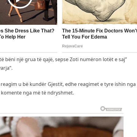
 bëni një grua të qajë, sepse Zoti numëron lotët e saj”
arja”.
i reagim u bë kundër Gjestit, edhe reagimet e tyre ishin ng
uan komente nga më të ndryshmet.