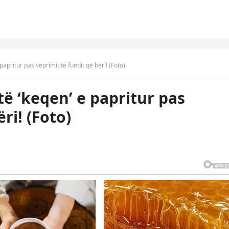
papritur pas veprimit të fundit që bëri! (Foto)
të ‘keqen’ e papritur pas
ri! (Foto)