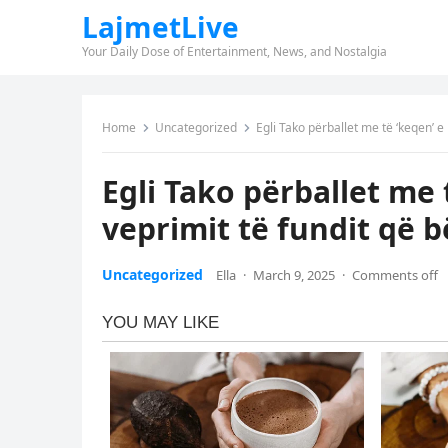
LajmetLive
Your Daily Dose of Entertainment, News, and Nostalgia
Home
Uncategorized
Egli Tako përballet me të ‘keqen’ e 
Egli Tako përballet me 
veprimit të fundit që bë
Uncategorized
Ella
·
March 9, 2025
·
Comments off