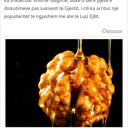
ka shkaktuar shumë reagime, duke u bërë pjesë e
diskutimeve pas suksesit të Gjestit, i cili ka arritur një
popullaritet të ngjashëm me atë të Luiz Ejllit.