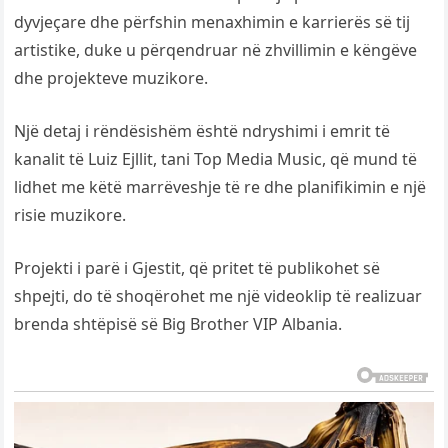
dyvjeçare dhe përfshin menaxhimin e karrierës së tij
artistike, duke u përqendruar në zhvillimin e këngëve
dhe projekteve muzikore.
Një detaj i rëndësishëm është ndryshimi i emrit të
kanalit të Luiz Ejllit, tani Top Media Music, që mund të
lidhet me këtë marrëveshje të re dhe planifikimin e një
risie muzikore.
Projekti i parë i Gjestit, që pritet të publikohet së
shpejti, do të shoqërohet me një videoklip të realizuar
brenda shtëpisë së Big Brother VIP Albania.