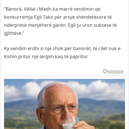
“Banorë, Vëllai i Madh ka marrë vendimin që
konkurrentja Egli Tako për arsye shëndetësore të
ndërpresë menjëherë garën. Egli ju uron suksese të
gjithëve.”
Ky vendim erdhi si një shok për banorët, të cilët nuk e
kishin pritur një largim kaq të papritur.