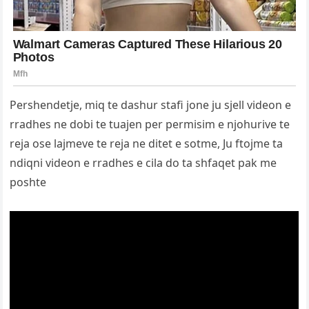
Pershendetje, miq te dashur stafi jone ju sjell videon e
rradhes ne dobi te tuajen per permisim e njohurive te
reja ose lajmeve te reja ne ditet e sotme, Ju ftojme ta
ndiqni videon e rradhes e cila do ta shfaqet pak me
poshte