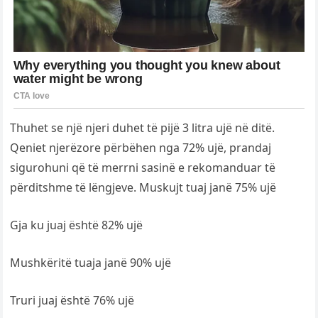
Thuhet se një njeri duhet të pijë 3 litra ujë në ditë.
Qeniet njerëzore përbëhen nga 72% ujë, prandaj
sigurohuni që të merrni sasinë e rekomanduar të
përditshme të lëngjeve. Muskujt tuaj janë 75% ujë
Gja ku juaj është 82% ujë
Mushkëritë tuaja janë 90% ujë
Truri juaj është 76% ujë