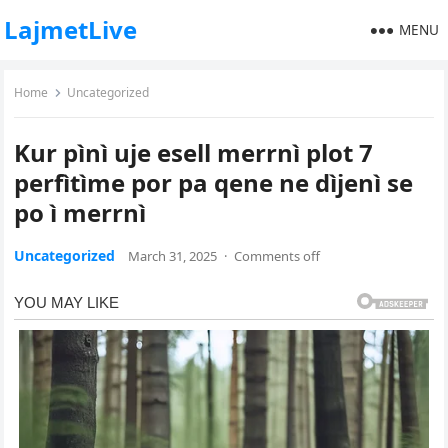
LajmetLive
MENU
Home
Uncategorized
Kur pìnì uje esell merrnì plot 7
perfìtìme por pa qene ne dìjenì se
po ì merrnì
Uncategorized
March 31, 2025
·
Comments off