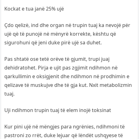
Kockat e tua janë 25% ujë
Çdo qelizë, ind dhe organ në trupin tuaj ka nevojë për
ujë që të punojë në mënyrë korrekte, kështu që
sigurohuni që jeni duke pirë ujë sa duhet.
Pas shtatë ose tetë orëve të gjumit, trupi juaj
dehidratohet. Pirja e ujit pas zgjimit ndihmon në
qarkullimin e oksigjenit dhe ndihmon në prodhimin e
qelizave të muskujve dhe të gja kut. Nxit metabolizmin
tuaj.
Uji ndihmon trupin tuaj të elem inojë toksinat
Kur pini ujë në mëngjes para ngrënies, ndihmoni të
pastroni zo rrët, duke lejuar që lëndët ushqyese të