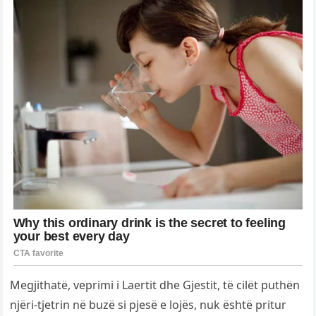
Megjithatë, veprimi i Laertit dhe Gjestit, të cilët puthën
njëri-tjetrin në buzë si pjesë e lojës, nuk është pritur