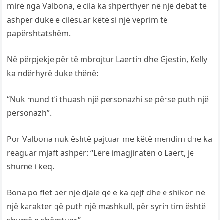
mirë nga Valbona, e cila ka shpërthyer në një debat të
ashpër duke e cilësuar këtë si një veprim të
papërshtatshëm.
Në përpjekje për të mbrojtur Laertin dhe Gjestin, Kelly
ka ndërhyrë duke thënë:
“Nuk mund t’i thuash një personazhi se përse puth një
personazh”.
Por Valbona nuk është pajtuar me këtë mendim dhe ka
reaguar mjaft ashpër: “Lëre imagjinatën o Laert, je
shumë i keq.
Bona po flet për një djalë që e ka qejf dhe e shikon në
një karakter që puth një mashkull, për syrin tim është
shumë e shëmtuar”.