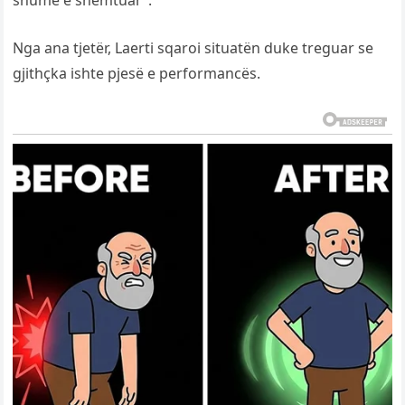
Nga ana tjetër, Laerti sqaroi situatën duke treguar se
gjithçka ishte pjesë e performancës.