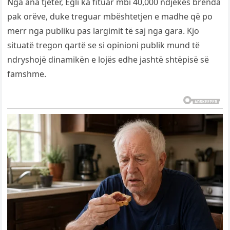
Nga ana tjetër, Egli ka fituar mbi 40,000 ndjekës brenda
pak orëve, duke treguar mbështetjen e madhe që po
merr nga publiku pas largimit të saj nga gara. Kjo
situatë tregon qartë se si opinioni publik mund të
ndryshojë dinamikën e lojës edhe jashtë shtëpisë së
famshme.