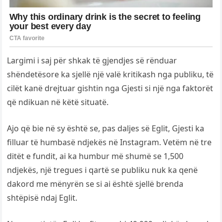
Largimi i saj për shkak të gjendjes së rënduar
shëndetësore ka sjellë një valë kritikash nga publiku, të
cilët kanë drejtuar gishtin nga Gjesti si një nga faktorët
që ndikuan në këtë situatë.
Ajo që bie në sy është se, pas daljes së Eglit, Gjesti ka
filluar të humbasë ndjekës në Instagram. Vetëm në tre
ditët e fundit, ai ka humbur më shumë se 1,500
ndjekës, një tregues i qartë se publiku nuk ka qenë
dakord me mënyrën se si ai është sjellë brenda
shtëpisë ndaj Eglit.