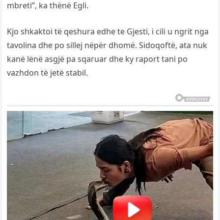
mbreti”, ka thënë Egli.
Kjo shkaktoi të qeshura edhe te Gjesti, i cili u ngrit nga
tavolina dhe po sillej nëpër dhomë. Sidoqoftë, ata nuk
kanë lënë asgjë pa sqaruar dhe ky raport tani po
vazhdon të jetë stabil.