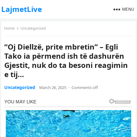
LajmetLive
MENU
Home
Uncategorized
“Oj Diellzë, prite mbretin” – Egli
Tako ia përmend ish të dashurën
Gjestit, nuk do ta besoni reagimin
e tij…
Uncategorized
March 26, 2025
·
Comments off