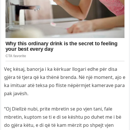
Veç kësaj, banorja i ka kërkuar llogari edhe për disa
gjëra të tjera që ka thënë brenda. Në një moment, ajo e
ka imituar atë teksa po fliste nëpërmjet kamerave para
pak javësh.
“Oj Diellzë nubi, prite mbretin se po vjen tani, fale
mbretin, kuptom se ti e di se kështu po duhet me i bë
do gjëra këtu, e di që të kam mërzit po shpejt vjen