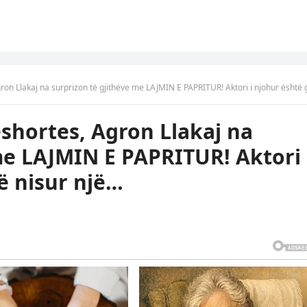
kaj na surprizon të gjithëve me LAJMIN E PAPRITUR! Aktori i njohur është gati për të nisur 
shortes, Agron Llakaj na
me LAJMIN E PAPRITUR! Aktori 
ë nisur një…