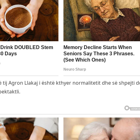
j Agron Llakaj i është kthyer normalitetit dhe së shpejti do
pektaktli.