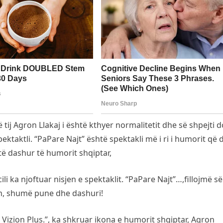
j Agron Llakaj i është kthyer normalitetit dhe së shpejti do
pektaktli. “PaPare Najt” është spektakli më i ri i humorit që 
të dashur të humorit shqiptar,
ili ka njoftuar nisjen e spektaklit. “PaPare Najt”…,fillojmë së
ëm, shumë pune dhe dashuri!
ë Vizion Plus.”, ka shkruar ikona e humorit shqiptar, Agron