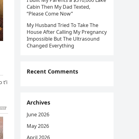
I Built My Parents a $310,000 Lake
Cabin Then My Dad Texted,
“Please Come Now”
My Husband Tried To Take The
House After Calling My Pregnancy
Impossible But The Ultrasound
Changed Everything
Recent Comments
 t’i
Archives
June 2026
May 2026
April 2026