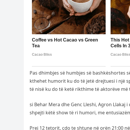
Pas dhimbjes së humbjes së bashkëshortes së ti
kthehet humorit ku do të jetë drejtuesi i një s
të nisë ku do të ketë rikthime të aktorëve më 
si Behar Mera dhe Genc Lleshi, Agron Llakaj i c
shpejti këtë show të ri humori, me entusiaz
Prej 12 tetorit, çdo te shtune në orën 21:00 n