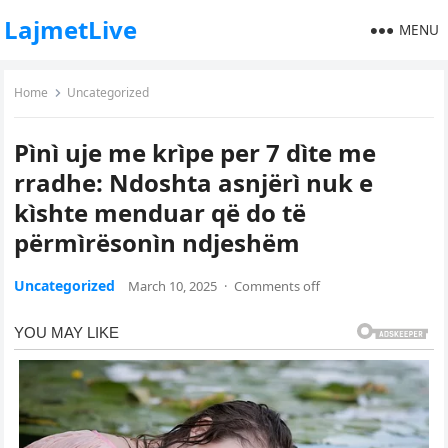
LajmetLive
MENU
Home
Uncategorized
Pìnì uje me krìpe per 7 dìte me
rradhe: Ndoshta asnjërì nuk e
kìshte menduar që do të
përmìrësonìn ndjeshëm
Uncategorized
March 10, 2025
·
Comments off