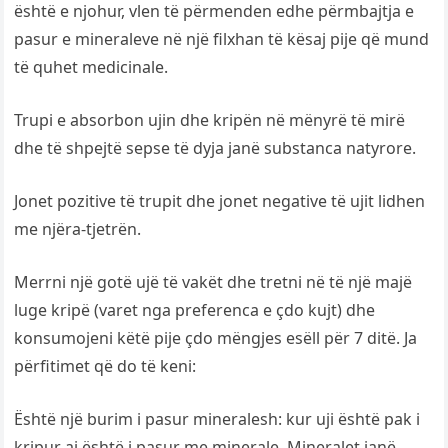
është e njohur, vlen të përmenden edhe përmbajtja e
pasur e mineraleve në një filxhan të kësaj pije që mund
të quhet medicinale.
Trupi e absorbon ujin dhe kripën në mënyrë të mirë
dhe të shpejtë sepse të dyja janë substanca natyrore.
Jonet pozitive të trupit dhe jonet negative të ujit lidhen
me njëra-tjetrën.
Merrni një gotë ujë të vakët dhe tretni në të një majë
luge kripë (varet nga preferenca e çdo kujt) dhe
konsumojeni këtë pije çdo mëngjes esëll për 7 ditë. Ja
përfitimet që do të keni:
Është një burim i pasur mineralesh: kur uji është pak i
kripur ai është i pasur me minerale. Mineralet janë