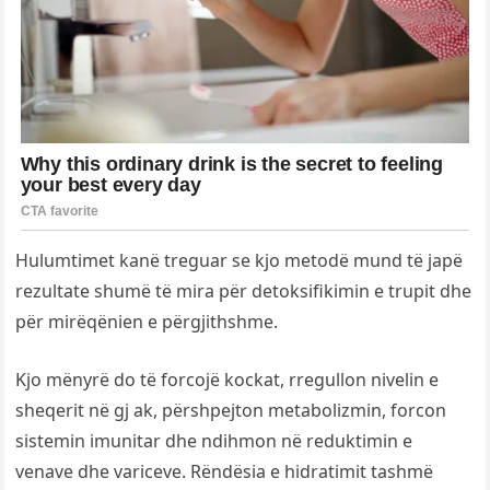
Hulumtimet kanë treguar se kjo metodë mund të japë
rezultate shumë të mira për detoksifikimin e trupit dhe
për mirëqënien e përgjithshme.
Kjo mënyrë do të forcojë kockat, rregullon nivelin e
sheqerit në gj ak, përshpejton metabolizmin, forcon
sistemin imunitar dhe ndihmon në reduktimin e
venave dhe variceve. Rëndësia e hidratimit tashmë