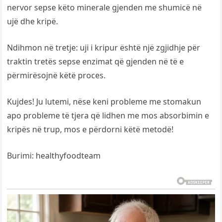
nervor sepse këto minerale gjenden me shumicë në
ujë dhe kripë.
Ndihmon në tretje: uji i kripur është një zgjidhje për
traktin tretës sepse enzimat që gjenden në të e
përmirësojnë këtë proces.
Kujdes! Ju lutemi, nëse keni probleme me stomakun
apo probleme të tjera që lidhen me mos absorbimin e
kripës në trup, mos e përdorni këtë metodë!
Burimi: healthyfoodteam