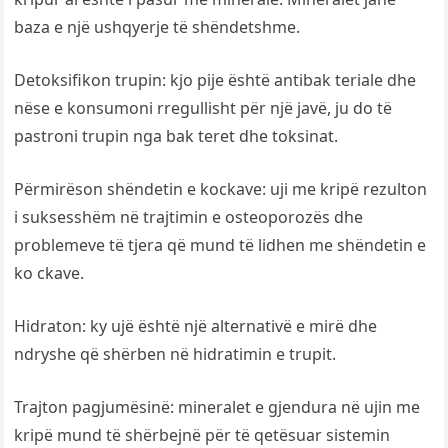
baza e një ushqyerje të shëndetshme.
Detoksifikon trupin: kjo pije është antibak teriale dhe
nëse e konsumoni rregullisht për një javë, ju do të
pastroni trupin nga bak teret dhe toksinat.
Përmirëson shëndetin e kockave: uji me kripë rezulton
i suksesshëm në trajtimin e osteoporozës dhe
problemeve të tjera që mund të lidhen me shëndetin e
ko ckave.
Hidraton: ky ujë është një alternativë e mirë dhe
ndryshe që shërben në hidratimin e trupit.
Trajton pagjumësinë: mineralet e gjendura në ujin me
kripë mund të shërbejnë për të qetësuar sistemin