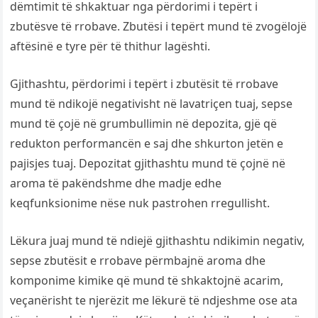
dëmtimit të shkaktuar nga përdorimi i tepërt i
zbutësve të rrobave. Zbutësi i tepërt mund të zvogëlojë
aftësinë e tyre për të thithur lagështi.
Gjithashtu, përdorimi i tepërt i zbutësit të rrobave
mund të ndikojë negativisht në lavatriçen tuaj, sepse
mund të çojë në grumbullimin në depozita, gjë që
redukton performancën e saj dhe shkurton jetën e
pajisjes tuaj. Depozitat gjithashtu mund të çojnë në
aroma të pakëndshme dhe madje edhe
keqfunksionime nëse nuk pastrohen rregullisht.
Lëkura juaj mund të ndiejë gjithashtu ndikimin negativ,
sepse zbutësit e rrobave përmbajnë aroma dhe
komponime kimike që mund të shkaktojnë acarim,
veçanërisht te njerëzit me lëkurë të ndjeshme ose ata