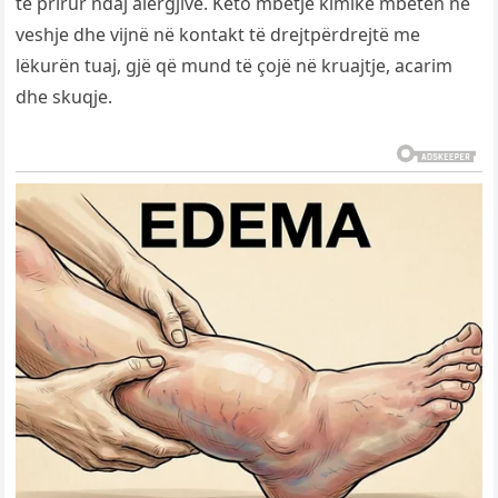
të prirur ndaj alergjive. Këto mbetje kimike mbeten në
veshje dhe vijnë në kontakt të drejtpërdrejtë me
lëkurën tuaj, gjë që mund të çojë në kruajtje, acarim
dhe skuqje.