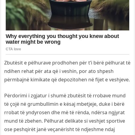
Zbutësit e pëlhurave prodhohen për t’i bërë pëlhurat të
ndihen rehat për ata që i veshin, por ato shpesh
përmbajnë kimikate që depozitohen në fijet e veshjeve.
Përdorimi i zgjatur i shumë zbutësit të rrobave mund
të çojë në grumbullimin e kësaj mbetjeje, duke i bërë
rrobat të yndyrosen dhe më të rënda, ndërsa ngjyrat
mund të zbehen. Pëlhurat delikate si veshjet sportive
ose peshqirët janë veçanërisht të ndjeshme ndaj