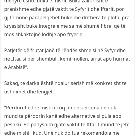
mënyrë është buka e misrit. Buka zakonisht e
pranishme edhe gjatë vaktit të Syfyrit dhe Iftarit, por
gjithmonë parapëlqehet bukë me drithëra të plota, pra
kryesisht bukë integrale me sa më shumë fibra, që të
mos shkaktojnë lodhje apo fryerje.
Patjetër që frutat janë të rëndësishme si në Syfyr dhe
në Iftar, si për shembull, kemi mollën, arrat apo hurmat
e Arabisë”.
Sakaq, te darka është ndalur sërish më konkretisht te
ushqimet dhe lëngjet.
“Përdoret edhe mishi i kuq po në persona që nuk
mund ta përdorin kanë edhe alternative si pula apo
peshku. Po padyshim gjatë vaktit të Iftarit mund të jetë
edhe mishi i kuq. Unë nuk do tua rekomandoja më