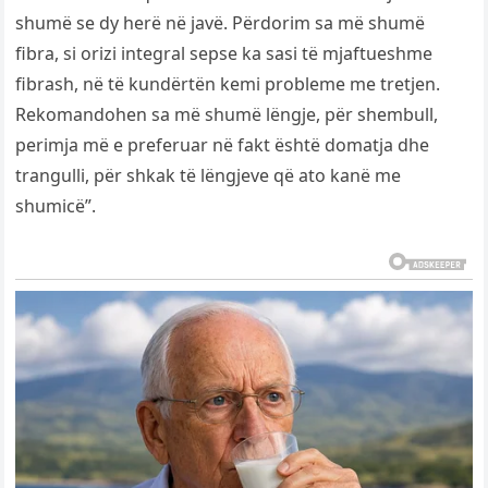
shumë se dy herë në javë. Përdorim sa më shumë
fibra, si orizi integral sepse ka sasi të mjaftueshme
fibrash, në të kundërtën kemi probleme me tretjen.
Rekomandohen sa më shumë lëngje, për shembull,
perimja më e preferuar në fakt është domatja dhe
trangulli, për shkak të lëngjeve që ato kanë me
shumicë”.