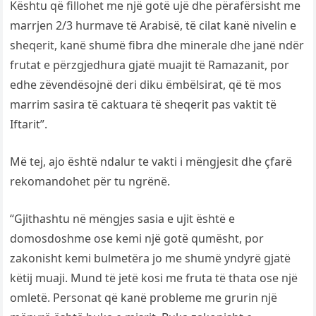
Kështu që fillohet me një gotë ujë dhe përafërsisht me
marrjen 2/3 hurmave të Arabisë, të cilat kanë nivelin e
sheqerit, kanë shumë fibra dhe minerale dhe janë ndër
frutat e përzgjedhura gjatë muajit të Ramazanit, por
edhe zëvendësojnë deri diku ëmbëlsirat, që të mos
marrim sasira të caktuara të sheqerit pas vaktit të
Iftarit”.
Më tej, ajo është ndalur te vakti i mëngjesit dhe çfarë
rekomandohet për tu ngrënë.
“Gjithashtu në mëngjes sasia e ujit është e
domosdoshme ose kemi një gotë qumësht, por
zakonisht kemi bulmetëra jo me shumë yndyrë gjatë
këtij muaji. Mund të jetë kosi me fruta të thata ose një
omletë. Personat që kanë probleme me grurin një