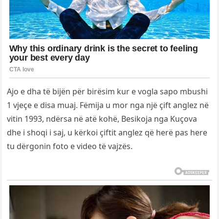
Ajo e dha të bijën për birësim kur e vogla sapo mbushi
1 vjeçe e disa muaj. Fëmija u mor nga një çift anglez në
vitin 1993, ndërsa në atë kohë, Besikoja nga Kuçova
dhe i shoqi i saj, u kërkoi çiftit anglez që herë pas here
tu dërgonin foto e video të vajzës.