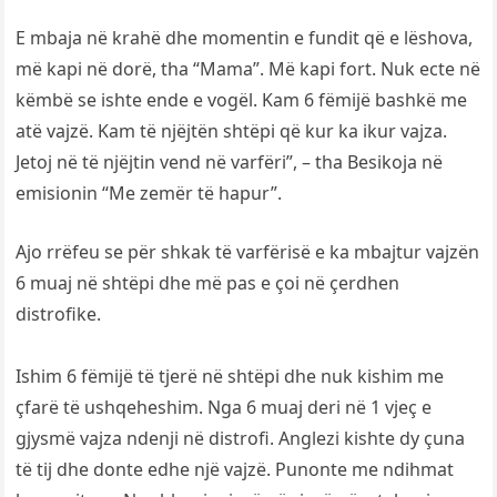
E mbaja në krahë dhe momentin e fundit që e lëshova,
më kapi në dorë, tha “Mama”. Më kapi fort. Nuk ecte në
këmbë se ishte ende e vogël. Kam 6 fëmijë bashkë me
atë vajzë. Kam të njëjtën shtëpi që kur ka ikur vajza.
Jetoj në të njëjtin vend në varfëri”, – tha Besikoja në
emisionin “Me zemër të hapur”.
Ajo rrëfeu se për shkak të varfërisë e ka mbajtur vajzën
6 muaj në shtëpi dhe më pas e çoi në çerdhen
distrofike.
Ishim 6 fëmijë të tjerë në shtëpi dhe nuk kishim me
çfarë të ushqeheshim. Nga 6 muaj deri në 1 vjeç e
gjysmë vajza ndenji në distrofi. Anglezi kishte dy çuna
të tij dhe donte edhe një vajzë. Punonte me ndihmat