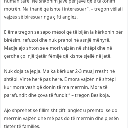
humanitare. Ne shkonim javë për javë që e takonim
motrën. Na thanë që ishte i interesuar”, – tregon vëllai i
vajzës së birësuar nga çifti anglez.
E ëma tregon se sapo mësoi që të bijën ia kërkonin për
birësim, refuzoi dhe nuk pranoi në asnjë mënyrë.
Madje ajo shton se e mori vajzën në shtëpi dhe në
çerdhe çoi një tjetër fëmijë që kishte sjellë në jetë.
Nuk doja ta jepja. Ma ka kërkuar 2-3 muaj rresht në
shtëpi. Vinte herë pas here. E mora vajzën në shtëpi
kur mora vesh që donin të ma merrnin. Mora të
parafundit dhe çova të fundit,” – tregon Besikoja.
Ajo shprehet se fillimisht çifti anglez u premtoi se do
merrnin vajzën dhe më pas do të merrnin dhe pjesën
tjetër të familjes.