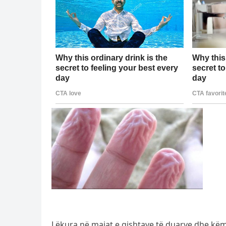
Lëkura në majat e gishtave të duarve dhe këmb