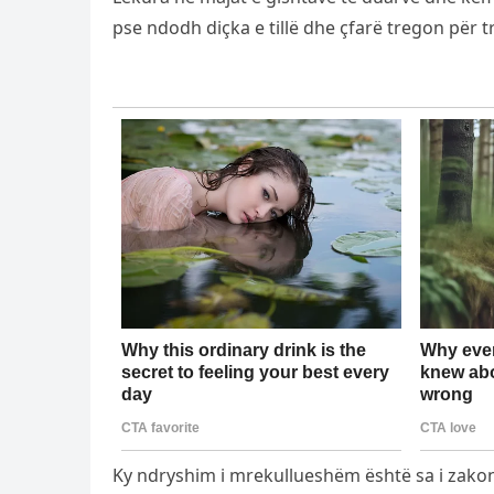
pse ndodh diçka e tillë dhe çfarë tregon për t
Ky ndryshim i mrekullueshëm është sa i zakon