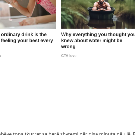
ëve tona tkurret sa herë zhytemi për disa minuta në ujë. P