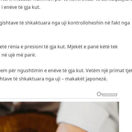
 i enëve të gja kut.
 gishtave të shkaktuara nga uji kontrolloheshin në fakt nga
etë rënia e presioni të gja kut. Mjekët e panë këtë tek
t në ujë më parë.
em për ngushtimin e enëve të gja kut. Vetëm një primat tje
ishtave të shkaktuara nga uji – makakët japonezë.