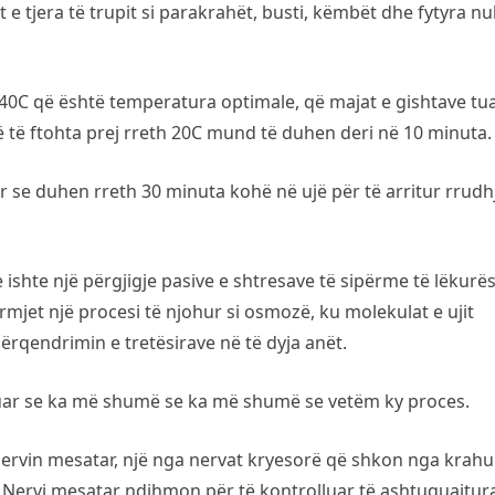
 e tjera të trupit si parakrahët, busti, këmbët dhe fytyra nu
40C që është temperatura optimale, që majat e gishtave tua
 të ftohta prej rreth 20C mund të duhen deri në 10 minuta.
 se duhen rreth 30 minuta kohë në ujë për të arritur rrudh
ishte një përgjigje pasive e shtresave të sipërme të lëkurë
rmjet një procesi të njohur si osmozë, ku molekulat e ujit
rqendrimin e tretësirave në të dyja anët.
huar se ka më shumë se ka më shumë se vetëm ky proces.
 nervin mesatar, një nga nervat kryesorë që shkon nga krahu
n. Nervi mesatar ndihmon për të kontrolluar të ashtuquajtur