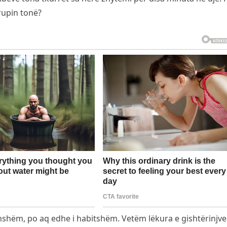
rupin tonë?
shëm, po aq edhe i habitshëm. Vetëm lëkura e gishtërinjve