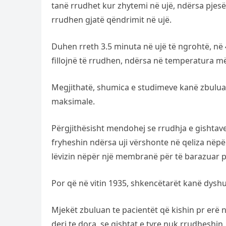
tanë rrudhet kur zhytemi në ujë, ndërsa pjesët
rrudhen gjatë qëndrimit në ujë.
Duhen rreth 3.5 minuta në ujë të ngrohtë, në 
fillojnë të rrudhen, ndërsa në temperatura më
Megjithatë, shumica e studimeve kanë zbuluar
maksimale.
Përgjithësisht mendohej se rrudhja e gishtave 
fryheshin ndërsa uji vërshonte në qeliza nëpë
lëvizin nëpër një membranë për të barazuar pë
Por që në vitin 1935, shkencëtarët kanë dys
Mjekët zbuluan te pacientët që kishin pr erë
deri te dora, se gishtat e tyre nuk rrudheshi