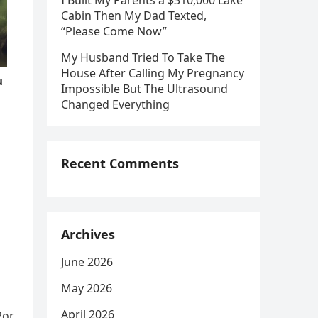
I Built My Parents a $310,000 Lake
Cabin Then My Dad Texted,
“Please Come Now”
My Husband Tried To Take The
House After Calling My Pregnancy
Impossible But The Ultrasound
Changed Everything
Recent Comments
Archives
June 2026
May 2026
April 2026
or,