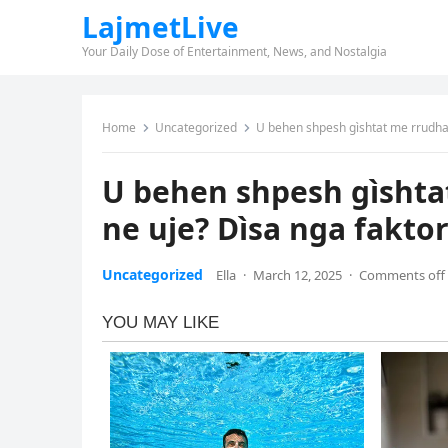
LajmetLive
Your Daily Dose of Entertainment, News, and Nostalgia
Home
Uncategorized
U behen shpesh gìshtat me rrudha k
U behen shpesh gìshta
ne uje? Dìsa nga faktor
Uncategorized
Ella
·
March 12, 2025
·
Comments off