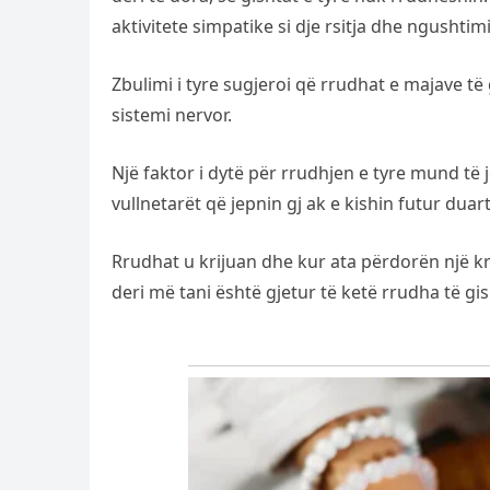
aktivitete simpatike si dje rsitja dhe ngushtimi
Zbulimi i tyre sugjeroi që rrudhat e majave të
sistemi nervor.
Një faktor i dytë për rrudhjen e tyre mund të j
vullnetarët që jepnin gj ak e kishin futur duar
Rrudhat u krijuan dhe kur ata përdorën një kr
deri më tani është gjetur të ketë rrudha të g