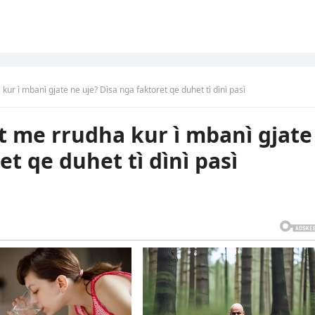
ur ì mbanì gjate ne uje? Dìsa nga faktoret qe duhet tì dìnì pasì
t me rrudha kur ì mbanì gjate
et qe duhet tì dìnì pasì